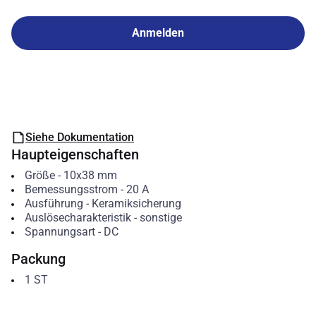
Anmelden
Siehe Dokumentation
Haupteigenschaften
Größe
-
10x38 mm
Bemessungsstrom
-
20
A
Ausführung
-
Keramiksicherung
Auslösecharakteristik
-
sonstige
Spannungsart
-
DC
Packung
1
ST