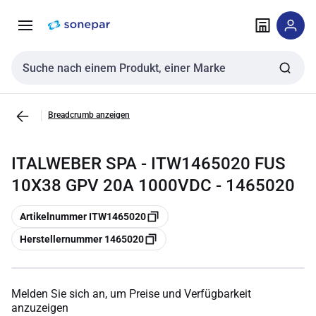
Zur
Zum
Navigation
Inhalt
springen
springen
Sucheingabe
Breadcrumb anzeigen
ITALWEBER SPA - ITW1465020 FUS
10X38 GPV 20A 1000VDC - 1465020
Kopieren
Artikelnummer ITW1465020
Kopieren
Herstellernummer 1465020
Melden Sie sich an, um Preise und Verfügbarkeit
anzuzeigen