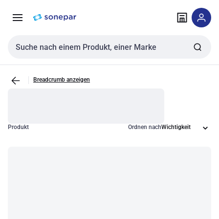
Zur
Zum
Navigation
Inhalt
springen
springen
Sucheingabe
Breadcrumb anzeigen
Produkt
Ordnen nach