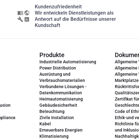
Kundenzufriedenheit
Wir entwickeln Dienstleistungen als
Antwort auf die Bedürfnisse unserer
Kundschaft
Produkte
Dokume
Industrielle Automatisierung
Allgemeine
Power Distribution
Allgemeine
Ausrüstung und
Allgemeine
Verbrauchsmaterialien
Marktplatze
Verbundene Lösungen -
Rücktrittsfo
Datenkommunikation
Qualitätszer
Heimautomatisierung
Zertifikat fü
lusion
Gebäudesicherheit
Geschlechte
Beleuchtung
Code of Ethi
mpliance
Zivile Installation
Ethik-und v
Kabel
Richtlinie fü
Erneuerbare Energien
und Inklusi
Klimatisierung
Nachhaltigk