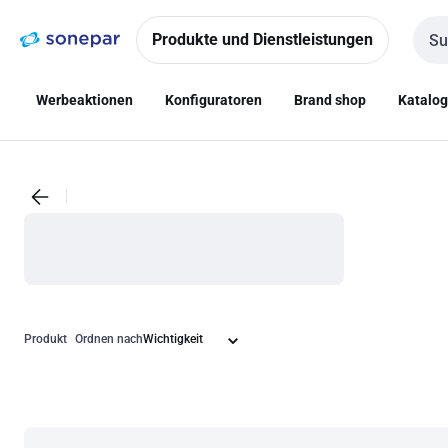
Zur
Zum
Navigation
Inhalt
Produkte und Dienstleistungen
Such
springen
springen
Werbeaktionen
Konfiguratoren
Brand shop
Katalo
Produkt
Ordnen nach