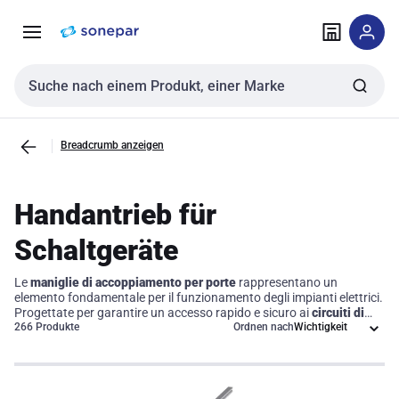
Zur
Zum
Navigation
Inhalt
springen
springen
Sucheingabe
Breadcrumb anzeigen
Handantrieb für
Schaltgeräte
Le
maniglie di accoppiamento per porte
rappresentano un
elemento fondamentale per il funzionamento degli impianti elettrici.
Progettate per garantire un accesso rapido e sicuro ai
circuiti di
manovra
266 Produkte
, queste maniglie facilitano il controllo delle
Ordnen nach
apparecchiature, contribuendo così alla sicurezza e all'efficienza
operativa. Ogni maniglia è realizzata con materiali di alta qualità
per resistere all'usura e garantire un'operatività ottimale, rendendo il
tuo lavoro più semplice e sicuro.