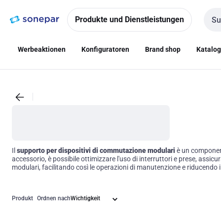
Zur
Zum
Navigation
Inhalt
Produkte und Dienstleistungen
Such
springen
springen
Werbeaktionen
Konfiguratoren
Brand shop
Katalo
Il
supporto per dispositivi di commutazione modulari
è un componente
accessorio, è possibile ottimizzare l'uso di interruttori e prese, assi
modulari, facilitando così le operazioni di manutenzione e riducendo il r
migliorando l'efficienza operativa complessiva degli ambienti abitativi
Produkt
Ordnen nach