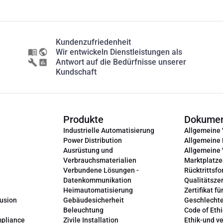
Kundenzufriedenheit
Wir entwickeln Dienstleistungen als
Antwort auf die Bedürfnisse unserer
Kundschaft
Produkte
Dokume
Industrielle Automatisierung
Allgemeine
Power Distribution
Allgemeine
Ausrüstung und
Allgemeine
Verbrauchsmaterialien
Marktplatze
Verbundene Lösungen -
Rücktrittsfo
Datenkommunikation
Qualitätszer
Heimautomatisierung
Zertifikat fü
lusion
Gebäudesicherheit
Geschlechte
Beleuchtung
Code of Ethi
mpliance
Zivile Installation
Ethik-und v