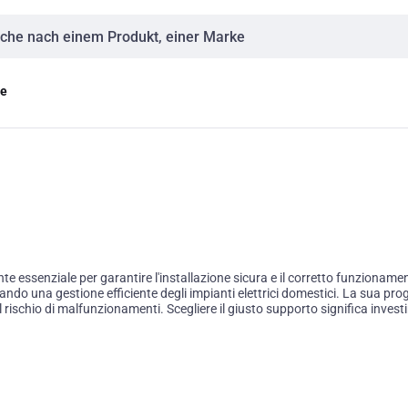
eingabe
ge
 essenziale per garantire l'installazione sicura e il corretto funzionamen
curando una gestione efficiente degli impianti elettrici domestici. La sua p
ischio di malfunzionamenti. Scegliere il giusto supporto significa investire n
.