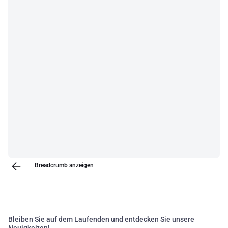
progetti residenziali alle strutture commerciali, siamo pronti ad
aiutarvi a realizzare i vostri obiettivi. Esplorate la nostra selezione di
prodotti e scoprite possiamo essere il vostro partner di fiducia
nell'installazione civile. Siamo qui per offrirvi la migliore esperienza
di acquisto, garantendo prodotti di qualità e un servizio eccellente.
Breadcrumb anzeigen
Bleiben Sie auf dem Laufenden und entdecken Sie unsere