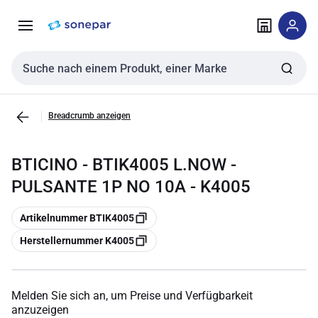
Zur
Zum
Navigation
Inhalt
springen
springen
Sucheingabe
Breadcrumb anzeigen
BTICINO - BTIK4005 L.NOW -
PULSANTE 1P NO 10A - K4005
Kopieren
Artikelnummer BTIK4005
Kopieren
Herstellernummer K4005
Melden Sie sich an, um Preise und Verfügbarkeit
anzuzeigen