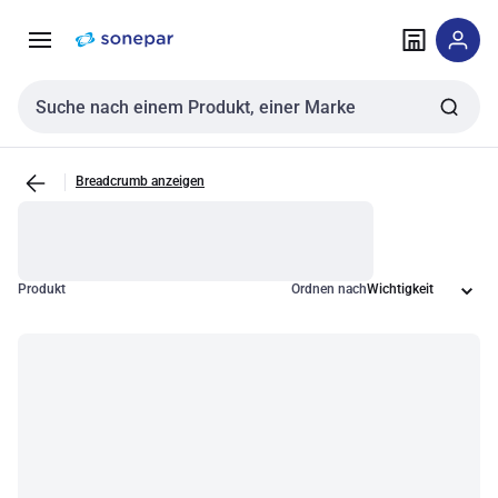
Zur
Zum
Navigation
Inhalt
springen
springen
Sucheingabe
Breadcrumb anzeigen
Produkt
Ordnen nach