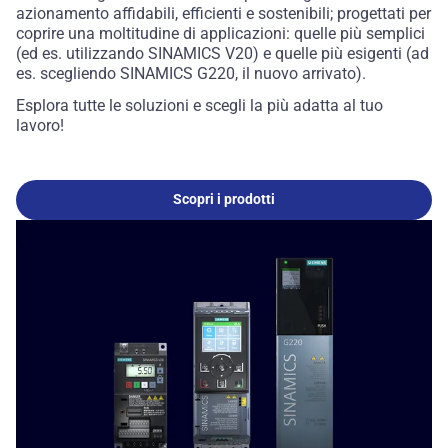
azionamento affidabili, efficienti e sostenibili; progettati per
coprire una moltitudine di applicazioni: quelle più semplici
(ed es. utilizzando SINAMICS V20) e quelle più esigenti (ad
es. scegliendo SINAMICS G220, il nuovo arrivato).
Esplora tutte le soluzioni e scegli la più adatta al tuo
lavoro!
Scopri i prodotti