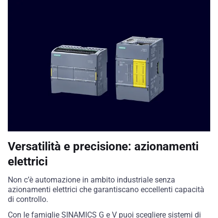
Versatilità e precisione: azionamenti
elettrici
Non c’è automazione in ambito industriale senza
azionamenti elettrici che garantiscano eccellenti capacità
di controllo.
Con le famiglie SINAMICS G e V puoi scegliere sistemi di