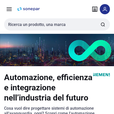
Vai alla
Vai
navigazione
alla
pagina
Cerca input
Automazione, efficienza
e integrazione
nell’industria del futuro
Cosa vuol dire progettare sistemi di automazione
all’avanguardia, oggi? Scopri come l'automazione