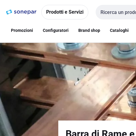
Vai alla
Vai
navigazione
alla
Prodotti e Servizi
Cerca input
pagina
Promozioni
Configuratori
Brand shop
Cataloghi
Barra di Rame e