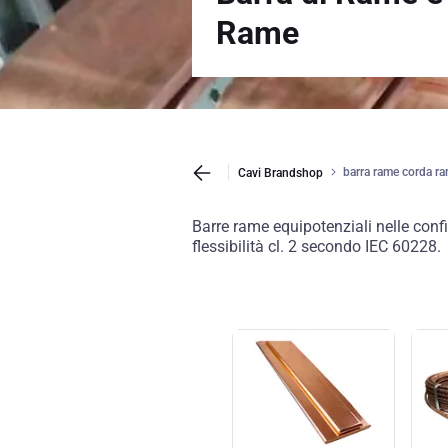
Rame
barra rame corda r
Cavi Brandshop
Barre rame equipotenziali nelle conf
flessibilità cl. 2 secondo IEC 60228.