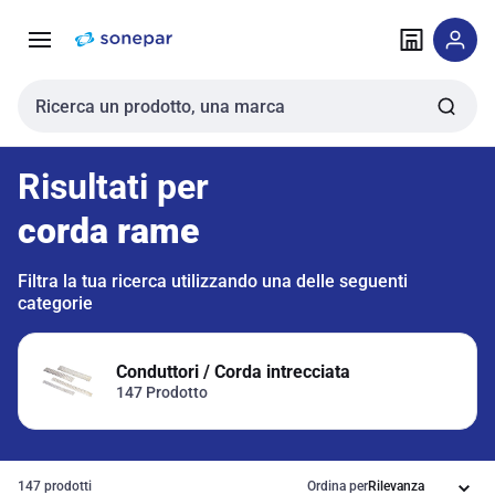
Vai alla
Vai
navigazione
alla
pagina
Cerca input
Risultati per
corda rame
Filtra la tua ricerca utilizzando una delle seguenti
categorie
Conduttori / Corda intrecciata
147 Prodotto
147 prodotti
Ordina per