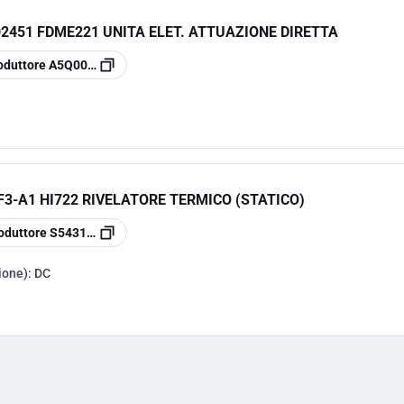
2451 FDME221 UNITA ELET. ATTUAZIONE DIRETTA
oduttore
A5Q00002451
F3-A1 HI722 RIVELATORE TERMICO (STATICO)
oduttore
S54310-F3-A1
ione):
DC