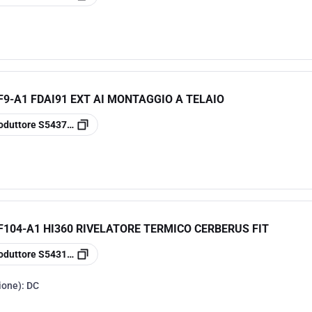
F9-A1 FDAI91 EXT AI MONTAGGIO A TELAIO
oduttore
S54370-F9-A1
F104-A1 HI360 RIVELATORE TERMICO CERBERUS FIT
oduttore
S54310-F104-A1
ione):
DC