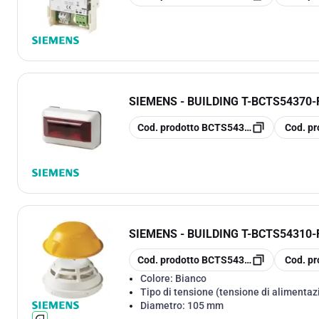
SIEMENS - BUILDING T
-
BCTS54370-
copia
copia
Cod. prodotto
BCTS54370-F9-A1
Cod. pr
SIEMENS - BUILDING T
-
BCTS54310-
copia
copia
Cod. prodotto
BCTS54310-F104-A1
Cod. pr
Colore:
Bianco
Tipo di tensione (tensione di alimentaz
Diametro:
105 mm