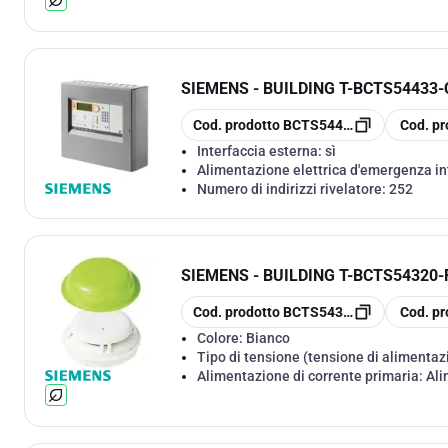
SIEMENS - BUILDING T
-
BCTS54433-C
copia
copia
Cod. prodotto
BCTS54433-C119-A1
Cod. pr
Interfaccia esterna:
sì
Alimentazione elettrica d'emergenza i
Numero di indirizzi rivelatore:
252
SIEMENS - BUILDING T
-
BCTS54320-
copia
copia
Cod. prodotto
BCTS54320-F7-A3
Cod. pr
Colore:
Bianco
Tipo di tensione (tensione di alimentaz
Alimentazione di corrente primaria:
Ali