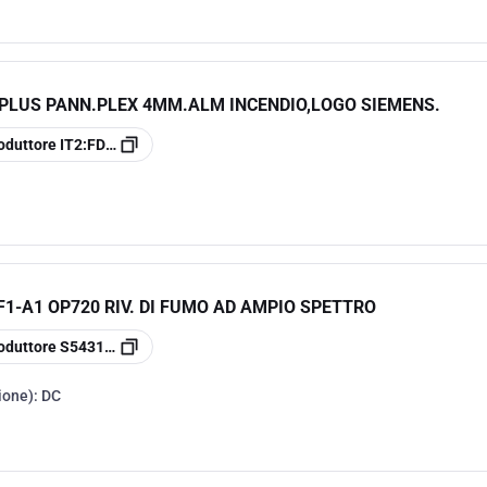
-PLUS PANN.PLEX 4MM.ALM INCENDIO,LOGO SIEMENS.
oduttore
IT2:FDV-PLUS
F1-A1 OP720 RIV. DI FUMO AD AMPIO SPETTRO
oduttore
S54310-F1-A1
ione):
DC