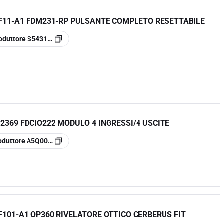
F11-A1 FDM231-RP PULSANTE COMPLETO RESETTABILE
oduttore
S54311-F11-A1
2369 FDCIO222 MODULO 4 INGRESSI/4 USCITE
oduttore
A5Q00002369
F101-A1 OP360 RIVELATORE OTTICO CERBERUS FIT