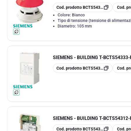
copia
copia
Cod. prodotto
BCTS54310-F101-A1
Cod. pr
Colore:
Bianco
Tipo di tensione (tensione di alimentaz
Diametro:
105 mm
SIEMENS - BUILDING T
-
BCTS54333-
copia
copia
Cod. prodotto
BCTS54333-F17-A1
Cod. pr
SIEMENS - BUILDING T
-
BCTS54312-
copia
copia
Cod. prodotto
BCTS54312-F2-A1
Cod. pr