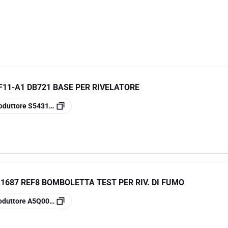
F11-A1 DB721 BASE PER RIVELATORE
oduttore
S54319-F11-A1
1687 REF8 BOMBOLETTA TEST PER RIV. DI FUMO
oduttore
A5Q00011687