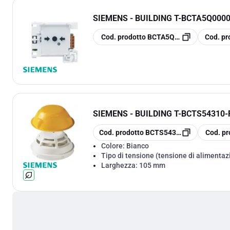
SIEMENS - BUILDING T
-
BCTA5Q0000
copia
copia
Cod. prodotto
BCTA5Q00002451
Cod. pr
SIEMENS - BUILDING T
-
BCTS54310-
copia
copia
Cod. prodotto
BCTS54310-F3-A1
Cod. pr
Colore:
Bianco
Tipo di tensione (tensione di alimentaz
Larghezza:
105 mm