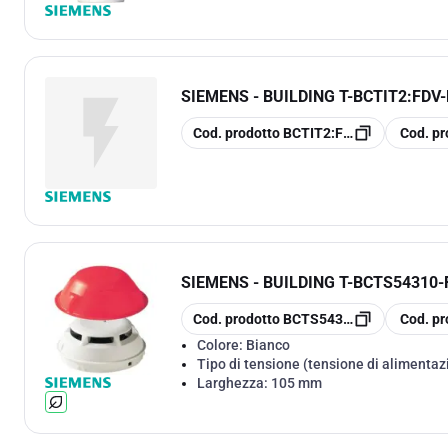
SIEMENS - BUILDING T
-
BCTIT2:FDV
copia
copia
Cod. prodotto
BCTIT2:FDV-PLUS
Cod. pr
SIEMENS - BUILDING T
-
BCTS54310-
copia
copia
Cod. prodotto
BCTS54310-F1-A1
Cod. pr
Colore:
Bianco
Tipo di tensione (tensione di alimentaz
Larghezza:
105 mm