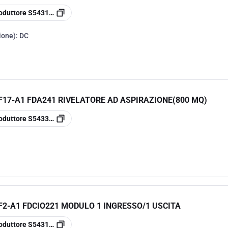
oduttore
S54310-F101-A1
ione):
DC
F17-A1 FDA241 RIVELATORE AD ASPIRAZIONE(800 MQ)
oduttore
S54333-F17-A1
F2-A1 FDCIO221 MODULO 1 INGRESSO/1 USCITA
oduttore
S54312-F2-A1