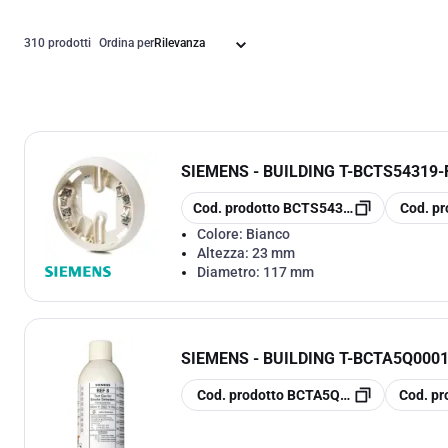
310 prodotti
Ordina per
SIEMENS - BUILDING T
-
BCTS54319-
copia
copia
Cod. prodotto
BCTS54319-F11-A1
Cod. pr
Colore:
Bianco
Altezza:
23 mm
Diametro:
117 mm
SIEMENS - BUILDING T
-
BCTA5Q0001
copia
copia
Cod. prodotto
BCTA5Q00011687
Cod. pr