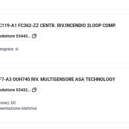
119-A1 FC362-ZZ CENTR. RIV.INCENDIO 2LOOP COMP.
oduttore
S54433-C119-A1
ntegrata:
sì
F7-A3 OOH740 RIV. MULTISENSORE ASA TECHNOLOGY
oduttore
S54320-F7-A3
ione):
DC
mentazione elettrica