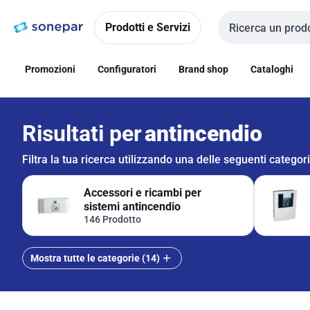
Vai alla
Vai
navigazione
alla
Prodotti e Servizi
Cerca input
pagina
Promozioni
Configuratori
Brand shop
Cataloghi
Risultati per
antincendio
Filtra la tua ricerca utilizzando una delle seguenti categor
Accessori e ricambi per
sistemi antincendio
146 Prodotto
Mostra tutte le categorie (14)