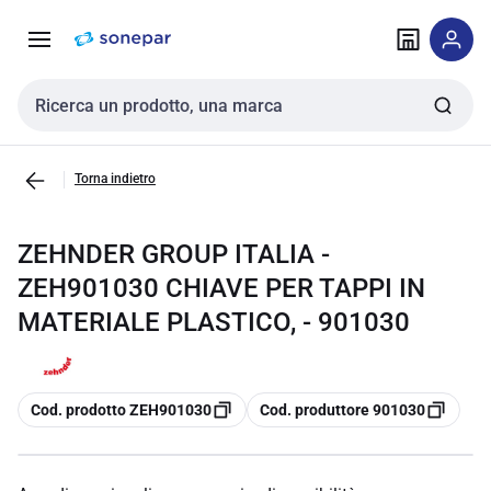
Vai alla
Vai
navigazione
alla
pagina
Cerca input
Torna indietro
ZEHNDER GROUP ITALIA -
ZEH901030 CHIAVE PER TAPPI IN
MATERIALE PLASTICO, - 901030
copia
copia
Cod. prodotto ZEH901030
Cod. produttore 901030