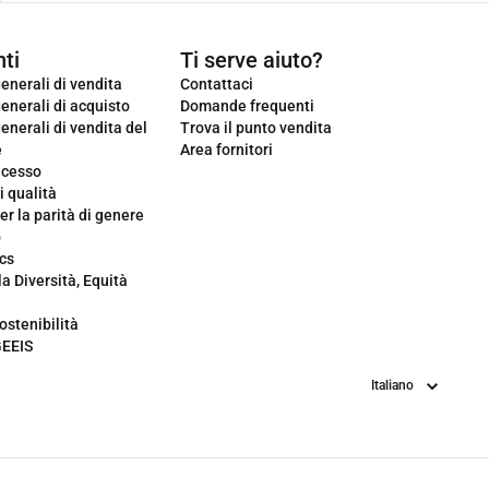
ti
Ti serve aiuto?
enerali di vendita
Contattaci
enerali di acquisto
Domande frequenti
enerali di vendita del
Trova il punto vendita
e
Area fornitori
ecesso
i qualità
er la parità di genere
o
cs
la Diversità, Equità
ostenibilità
GEEIS
Lingua