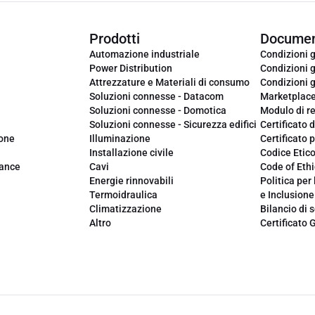
Prodotti
Documen
Automazione industriale
Condizioni g
Power Distribution
Condizioni g
Attrezzature e Materiali di consumo
Condizioni g
Soluzioni connesse - Datacom
Marketplac
Soluzioni connesse - Domotica
Modulo di r
Soluzioni connesse - Sicurezza edifici
Certificato d
ione
Illuminazione
Certificato p
Installazione civile
Codice Etic
iance
Cavi
Code of Ethi
Energie rinnovabili
Politica per 
Termoidraulica
e Inclusione
Climatizzazione
Bilancio di s
Altro
Certificato 