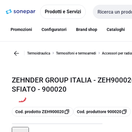
Vai alla
Vai
navigazione
alla
Prodotti e Servizi
Cerca input
pagina
Promozioni
Configuratori
Brand shop
Cataloghi
Termoidraulica
Termosifoni e termoarredi
Accessori per radia
ZEHNDER GROUP ITALIA - ZEH90002
SFIATO - 900020
copia
copia
Cod. prodotto ZEH900020
Cod. produttore 900020