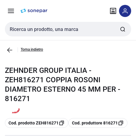
Vai alla
Vai
navigazione
alla
pagina
Cerca input
Torna indietro
ZEHNDER GROUP ITALIA -
ZEH816271 COPPIA ROSONI
DIAMETRO ESTERNO 45 MM PER -
816271
copia
copia
Cod. prodotto ZEH816271
Cod. produttore 816271