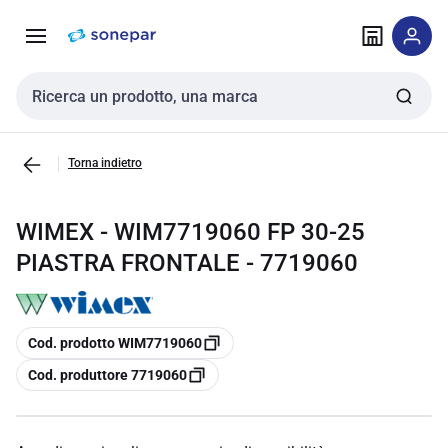
Vai alla
Vai
navigazione
alla
pagina
Cerca input
Torna indietro
WIMEX - WIM7719060 FP 30-25
PIASTRA FRONTALE - 7719060
copia
Cod. prodotto WIM7719060
copia
Cod. produttore 7719060