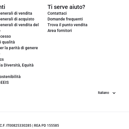
ti
Ti serve aiuto?
enerali di vendita
Contattaci
enerali di acquisto
Domande frequenti
enerali di vendita del
Trova il punto vendita
e
Area fornitori
ecesso
i qualità
er la parità di genere
o
cs
la Diversità, Equità
ostenibilità
GEEIS
Lingua
.IVA/C.F. IT00825330285 | REA PD 155585