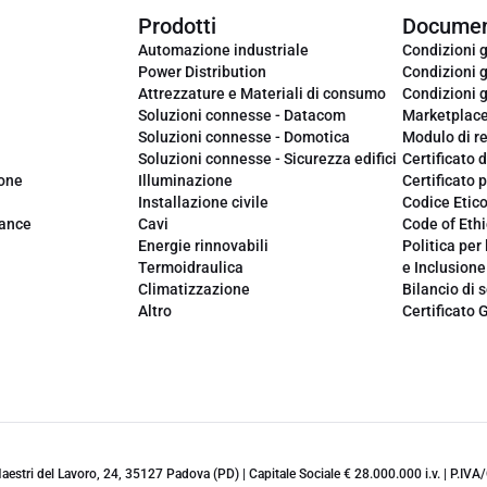
Prodotti
Documen
Automazione industriale
Condizioni g
Power Distribution
Condizioni g
Attrezzature e Materiali di consumo
Condizioni g
Soluzioni connesse - Datacom
Marketplac
Soluzioni connesse - Domotica
Modulo di r
Soluzioni connesse - Sicurezza edifici
Certificato d
ione
Illuminazione
Certificato p
Installazione civile
Codice Etic
iance
Cavi
Code of Ethi
Energie rinnovabili
Politica per 
Termoidraulica
e Inclusione
Climatizzazione
Bilancio di s
Altro
Certificato 
 Maestri del Lavoro, 24, 35127 Padova (PD) | Capitale Sociale € 28.000.000 i.v. | P