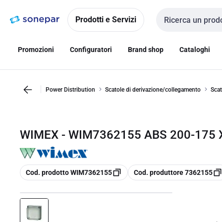
Vai alla
Vai
navigazione
alla
Prodotti e Servizi
Cerca input
pagina
Promozioni
Configuratori
Brand shop
Cataloghi
Power Distribution
Scatole di derivazione/collegamento
Scat
WIMEX - WIM7362155 ABS 200-175 
copia
copia
Cod. prodotto WIM7362155
Cod. produttore 7362155