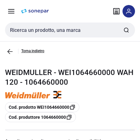
Vai alla
Vai
navigazione
alla
pagina
Cerca input
Torna indietro
WEIDMULLER - WEI1064660000 WAH
120 - 1064660000
copia
Cod. prodotto WEI1064660000
copia
Cod. produttore 1064660000