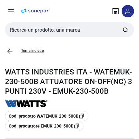
Vai alla
Vai
navigazione
alla
pagina
Cerca input
Torna indietro
WATTS INDUSTRIES ITA - WATEMUK-
230-500B ATTUATORE ON-OFF(NC) 3
PUNTI 230V - EMUK-230-500B
copia
Cod. prodotto WATEMUK-230-500B
copia
Cod. produttore EMUK-230-500B