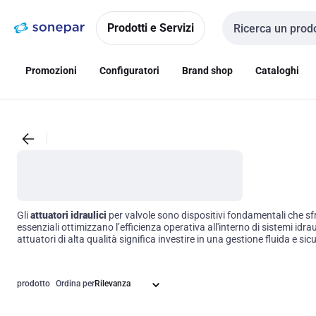
Vai alla
Vai
navigazione
alla
Prodotti e Servizi
Cerca input
pagina
Promozioni
Configuratori
Brand shop
Cataloghi
Gli
attuatori idraulici
per valvole sono dispositivi fondamentali che sfr
essenziali ottimizzano l’efficienza operativa all'interno di sistemi idr
attuatori di alta qualità significa investire in una gestione fluida e sic
prodotto
Ordina per