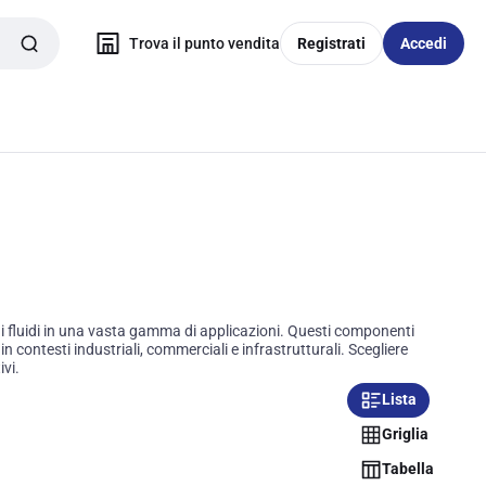
Trova il punto vendita
Registrati
Accedi
 di fluidi in una vasta gamma di applicazioni. Questi componenti
n contesti industriali, commerciali e infrastrutturali. Scegliere
ivi.
Lista
Griglia
Tabella