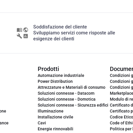
Soddisfazione del cliente
Sviluppiamo servizi come risposte alle
esigenze dei clienti
Prodotti
Documen
Automazione industriale
Condizioni g
Power Distribution
Condizioni g
Attrezzature e Materiali di consumo
Condizioni g
Soluzioni connesse - Datacom
Marketplac
Soluzioni connesse - Domotica
Modulo di r
Soluzioni connesse - Sicurezza edifici
Certificato d
ione
Illuminazione
Certificato p
Installazione civile
Codice Etic
iance
Cavi
Code of Ethi
Energie rinnovabili
Politica per 