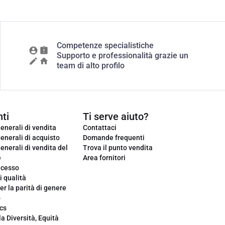
Competenze specialistiche
Supporto e professionalità grazie un
team di alto profilo
ti
Ti serve aiuto?
enerali di vendita
Contattaci
enerali di acquisto
Domande frequenti
enerali di vendita del
Trova il punto vendita
e
Area fornitori
ecesso
i qualità
er la parità di genere
o
cs
la Diversità, Equità