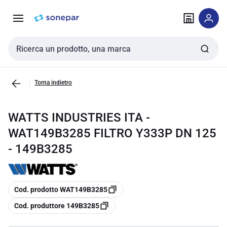
Vai alla
Vai
navigazione
alla
pagina
Cerca input
Torna indietro
WATTS INDUSTRIES ITA -
WAT149B3285 FILTRO Y333P DN 125
- 149B3285
copia
Cod. prodotto WAT149B3285
copia
Cod. produttore 149B3285