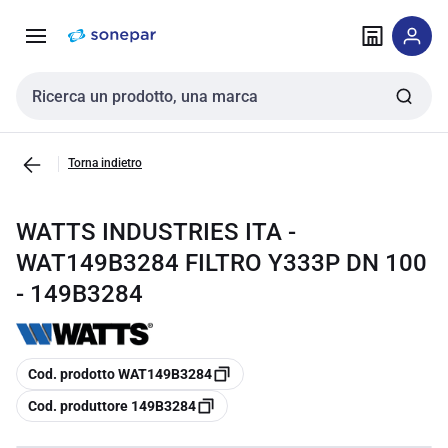
Vai alla
Vai
navigazione
alla
pagina
Cerca input
Torna indietro
WATTS INDUSTRIES ITA -
WAT149B3284 FILTRO Y333P DN 100
- 149B3284
copia
Cod. prodotto WAT149B3284
copia
Cod. produttore 149B3284