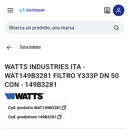
Vai alla
Vai
navigazione
alla
pagina
Cerca input
Torna indietro
WATTS INDUSTRIES ITA -
WAT149B3281 FILTRO Y333P DN 50
CON - 149B3281
copia
Cod. prodotto WAT149B3281
copia
Cod. produttore 149B3281