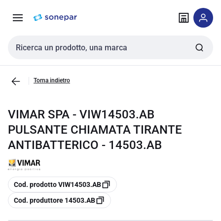
Vai alla
Vai
navigazione
alla
pagina
Cerca input
Torna indietro
VIMAR SPA - VIW14503.AB
PULSANTE CHIAMATA TIRANTE
ANTIBATTERICO - 14503.AB
copia
Cod. prodotto VIW14503.AB
copia
Cod. produttore 14503.AB