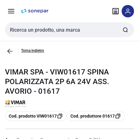
Vai alla
Vai
navigazione
alla
pagina
Cerca input
Torna indietro
VIMAR SPA - VIW01617 SPINA
POLARIZZATA 2P 6A 24V ASS.
AVORIO - 01617
copia
copia
Cod. prodotto VIW01617
Cod. produttore 01617