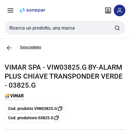
Vai alla
Vai
navigazione
alla
pagina
Cerca input
Torna indietro
VIMAR SPA - VIW03825.G BY-ALARM
PLUS CHIAVE TRANSPONDER VERDE
- 03825.G
copia
Cod. prodotto VIW03825.G
copia
Cod. produttore 03825.G