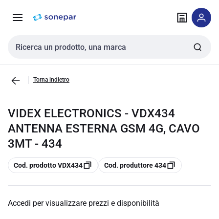
Vai alla
Vai
navigazione
alla
pagina
Cerca input
Torna indietro
VIDEX ELECTRONICS - VDX434
ANTENNA ESTERNA GSM 4G, CAVO
3MT - 434
copia
copia
Cod. prodotto VDX434
Cod. produttore 434
Accedi per visualizzare prezzi e disponibilità