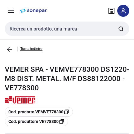
Vai alla
Vai
navigazione
alla
pagina
Cerca input
Torna indietro
VEMER SPA - VEMVE778300 DS1220-
M8 DIST. METAL. M/F DS88122000 -
VE778300
copia
Cod. prodotto VEMVE778300
copia
Cod. produttore VE778300