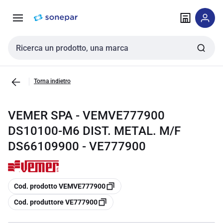
Vai alla
Vai
navigazione
alla
pagina
Cerca input
Torna indietro
VEMER SPA - VEMVE777900
DS10100-M6 DIST. METAL. M/F
DS66109900 - VE777900
copia
Cod. prodotto VEMVE777900
copia
Cod. produttore VE777900