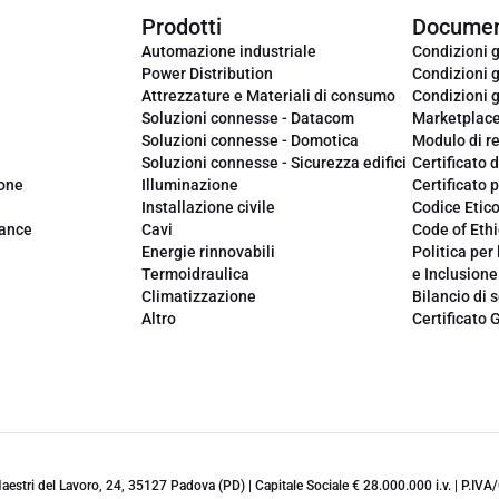
Prodotti
Documen
Automazione industriale
Condizioni g
Power Distribution
Condizioni g
Attrezzature e Materiali di consumo
Condizioni g
Soluzioni connesse - Datacom
Marketplac
Soluzioni connesse - Domotica
Modulo di r
Soluzioni connesse - Sicurezza edifici
Certificato d
ione
Illuminazione
Certificato p
Installazione civile
Codice Etic
iance
Cavi
Code of Ethi
Energie rinnovabili
Politica per 
Termoidraulica
e Inclusione
Climatizzazione
Bilancio di s
Altro
Certificato 
 Maestri del Lavoro, 24, 35127 Padova (PD) | Capitale Sociale € 28.000.000 i.v. | P