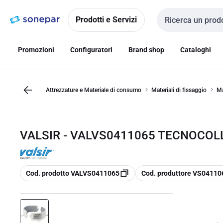
Vai alla
Vai
navigazione
alla
Prodotti e Servizi
Cerca input
pagina
Promozioni
Configuratori
Brand shop
Cataloghi
Attrezzature e Materiale di consumo
Materiali di fissaggio
Ma
VALSIR - VALVS0411065 TECNOCOLL
copia
copia
Cod. prodotto VALVS0411065
Cod. produttore VS04110