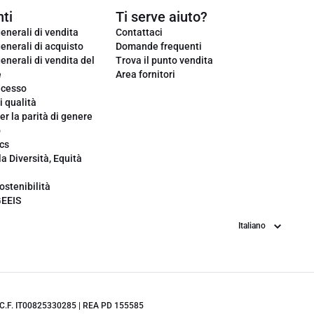
ti
Ti serve aiuto?
enerali di vendita
Contattaci
enerali di acquisto
Domande frequenti
enerali di vendita del
Trova il punto vendita
e
Area fornitori
ecesso
i qualità
er la parità di genere
o
cs
la Diversità, Equità
ostenibilità
GEEIS
Lingua
.IVA/C.F. IT00825330285 | REA PD 155585