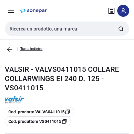
Vai alla
Vai
navigazione
alla
pagina
Cerca input
Torna indietro
VALSIR - VALVS0411015 COLLARE
COLLARWINGS EI 240 D. 125 -
VS0411015
copia
Cod. prodotto VALVS0411015
copia
Cod. produttore VS0411015