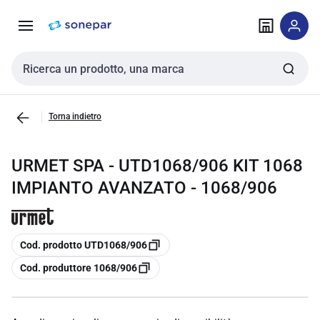
Vai alla
Vai
navigazione
alla
pagina
Cerca input
Torna indietro
URMET SPA - UTD1068/906 KIT 1068
IMPIANTO AVANZATO - 1068/906
copia
Cod. prodotto UTD1068/906
copia
Cod. produttore 1068/906