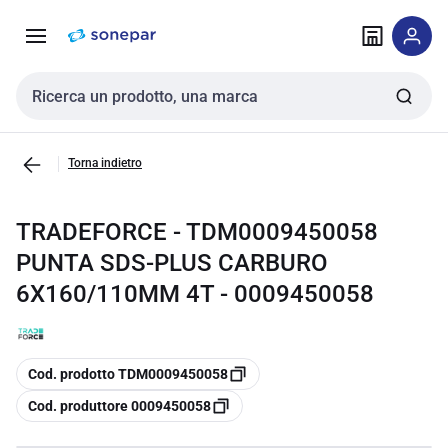
Vai alla
Vai
navigazione
alla
pagina
Cerca input
Torna indietro
TRADEFORCE - TDM0009450058
PUNTA SDS-PLUS CARBURO
6X160/110MM 4T - 0009450058
copia
Cod. prodotto TDM0009450058
copia
Cod. produttore 0009450058