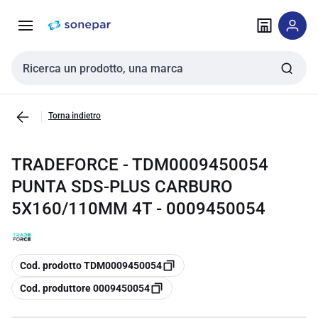
Vai alla
Vai
navigazione
alla
pagina
Cerca input
Torna indietro
TRADEFORCE - TDM0009450054
PUNTA SDS-PLUS CARBURO
5X160/110MM 4T - 0009450054
copia
Cod. prodotto TDM0009450054
copia
Cod. produttore 0009450054