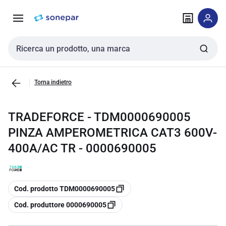
Vai alla
Vai
navigazione
alla
pagina
Cerca input
Torna indietro
TRADEFORCE - TDM0000690005
PINZA AMPEROMETRICA CAT3 600V-
400A/AC TR - 0000690005
copia
Cod. prodotto TDM0000690005
copia
Cod. produttore 0000690005