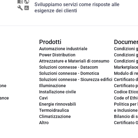
Sviluppiamo servizi come risposte alle
esigenze dei clienti
Prodotti
Documen
Automazione industriale
Condizioni g
Power Distribution
Condizioni g
Attrezzature e Materiali di consumo
Condizioni g
Soluzioni connesse - Datacom
Marketplac
Soluzioni connesse - Domotica
Modulo di r
Soluzioni connesse - Sicurezza edifici
Certificato d
ione
Illuminazione
Certificato p
Installazione civile
Codice Etic
iance
Cavi
Code of Ethi
Energie rinnovabili
Politica per 
Termoidraulica
e Inclusione
Climatizzazione
Bilancio di s
Altro
Certificato 