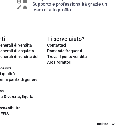
Supporto e professionalità grazie un
team di alto profilo
ti
Ti serve aiuto?
enerali di vendita
Contattaci
enerali di acquisto
Domande frequenti
enerali di vendita del
Trova il punto vendita
e
Area fornitori
ecesso
i qualità
er la parità di genere
o
cs
la Diversità, Equità
ostenibilità
GEEIS
Lingua