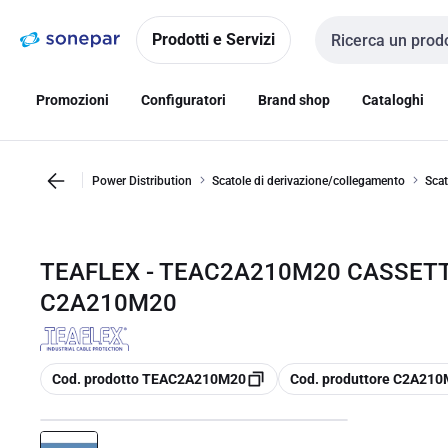
Vai alla
Vai
navigazione
alla
Prodotti e Servizi
Cerca input
pagina
Promozioni
Configuratori
Brand shop
Cataloghi
Power Distribution
Scatole di derivazione/collegamento
Scat
TEAFLEX - TEAC2A210M20 CASSETT
C2A210M20
copia
copia
Cod. prodotto TEAC2A210M20
Cod. produttore C2A21