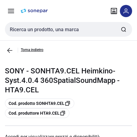
Vai alla
Vai
navigazione
alla
pagina
Cerca input
Torna indietro
SONY - SONHTA9.CEL Heimkino-
Syst.4.0.4 360SpatialSoundMapp -
HTA9.CEL
copia
Cod. prodotto SONHTA9.CEL
copia
Cod. produttore HTA9.CEL
Accedi per visualizzare prezzi e disponibilità