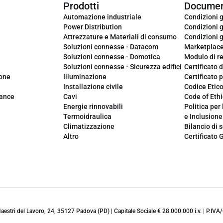
Prodotti
Documen
Automazione industriale
Condizioni g
Power Distribution
Condizioni g
Attrezzature e Materiali di consumo
Condizioni g
Soluzioni connesse - Datacom
Marketplac
Soluzioni connesse - Domotica
Modulo di r
Soluzioni connesse - Sicurezza edifici
Certificato d
ione
Illuminazione
Certificato p
Installazione civile
Codice Etic
iance
Cavi
Code of Ethi
Energie rinnovabili
Politica per 
Termoidraulica
e Inclusione
Climatizzazione
Bilancio di s
Altro
Certificato 
 Maestri del Lavoro, 24, 35127 Padova (PD) | Capitale Sociale € 28.000.000 i.v. | P