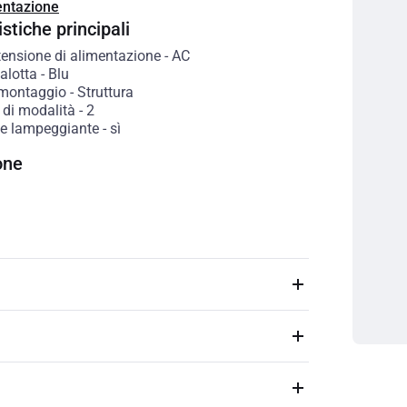
ntazione
stiche principali
tensione di alimentazione
-
AC
alotta
-
Blu
 montaggio
-
Struttura
di modalità
-
2
e lampeggiante
-
sì
one