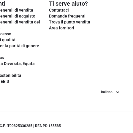
ti
Ti serve aiuto?
enerali di vendita
Contattaci
enerali di acquisto
Domande frequenti
enerali di vendita del
Trova il punto vendita
e
Area fornitori
ecesso
i qualità
er la parità di genere
o
cs
la Diversità, Equità
ostenibilità
GEEIS
Lingua
.IVA/C.F. IT00825330285 | REA PD 155585