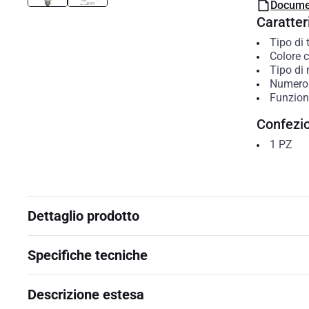
Docume
Caratteri
Tipo di 
Colore c
Tipo di
Numero 
Funzion
Confezi
1
PZ
Dettaglio prodotto
Specifiche tecniche
Descrizione estesa