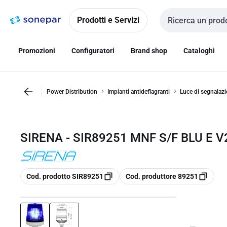
Vai alla
Vai
navigazione
alla
Prodotti e Servizi
Cerca input
pagina
Promozioni
Configuratori
Brand shop
Cataloghi
Power Distribution
Impianti antideflagranti
Luce di segnalaz
SIRENA - SIR89251 MNF S/F BLU E V
copia
copia
Cod. prodotto SIR89251
Cod. produttore 89251