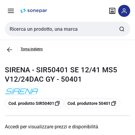
Vai alla
Vai
navigazione
alla
pagina
Cerca input
Torna indietro
SIRENA - SIR50401 SE 12/41 MS5
V12/24DAC GY - 50401
copia
copia
Cod. prodotto SIR50401
Cod. produttore 50401
Accedi per visualizzare prezzi e disponibilità