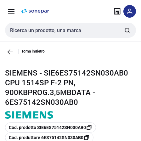
Vai alla
Vai
navigazione
alla
pagina
Cerca input
Torna indietro
SIEMENS - SIE6ES75142SN030AB0
CPU 1514SP F-2 PN,
900KBPROG.3,5MBDATA -
6ES75142SN030AB0
copia
Cod. prodotto SIE6ES75142SN030AB0
copia
Cod. produttore 6ES75142SN030AB0