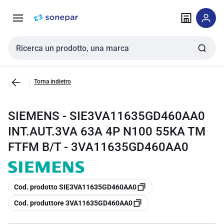
Vai alla
Vai
navigazione
alla
pagina
Cerca input
Torna indietro
SIEMENS - SIE3VA11635GD460AA0
INT.AUT.3VA 63A 4P N100 55KA TM
FTFM B/T - 3VA11635GD460AA0
copia
Cod. prodotto SIE3VA11635GD460AA0
copia
Cod. produttore 3VA11635GD460AA0