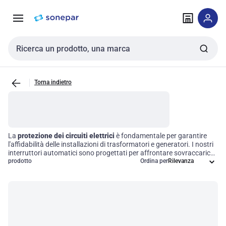
Vai alla
Vai
navigazione
alla
pagina
Cerca input
Torna indietro
La
protezione dei circuiti elettrici
è fondamentale per garantire
l'affidabilità delle installazioni di trasformatori e generatori. I nostri
interruttori automatici sono progettati per affrontare sovraccarichi
e cortocircuiti, offrendo una soluzione efficace per salvaguardare i
prodotto
Ordina per
vostri impianti. Grazie a questi dispositivi, è possibile interrompere il
flusso di corrente e prevenire danni ai macchinari, riducendo
significativamente il rischio di incendi elettrici. Scegliete la sicurezza
e l'efficienza operativa con i nostri prodotti di alta qualità.