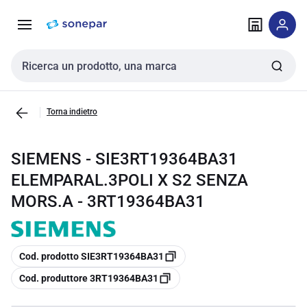
Vai alla
Vai
navigazione
alla
pagina
Cerca input
Torna indietro
SIEMENS - SIE3RT19364BA31
ELEMPARAL.3POLI X S2 SENZA
MORS.A - 3RT19364BA31
copia
Cod. prodotto SIE3RT19364BA31
copia
Cod. produttore 3RT19364BA31