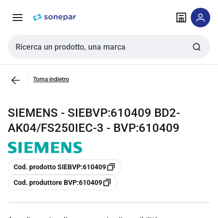
Vai alla
Vai
navigazione
alla
pagina
Cerca input
Torna indietro
SIEMENS - SIEBVP:610409 BD2-
AK04/FS250IEC-3 - BVP:610409
copia
Cod. prodotto SIEBVP:610409
copia
Cod. produttore BVP:610409