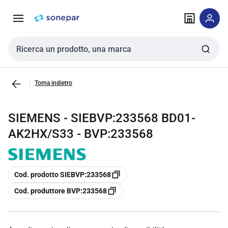
Vai alla
Vai
navigazione
alla
pagina
Cerca input
Torna indietro
SIEMENS - SIEBVP:233568 BD01-
AK2HX/S33 - BVP:233568
copia
Cod. prodotto SIEBVP:233568
copia
Cod. produttore BVP:233568