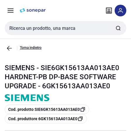
Vai alla
Vai
navigazione
alla
pagina
Cerca input
Torna indietro
SIEMENS - SIE6GK15613AA013AE0
HARDNET-PB DP-BASE SOFTWARE
UPGRADE - 6GK15613AA013AE0
copia
Cod. prodotto SIE6GK15613AA013AE0
copia
Cod. produttore 6GK15613AA013AE0