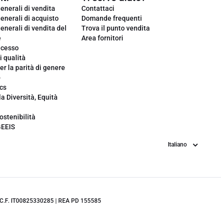
enerali di vendita
Contattaci
enerali di acquisto
Domande frequenti
enerali di vendita del
Trova il punto vendita
e
Area fornitori
ecesso
i qualità
er la parità di genere
o
cs
la Diversità, Equità
ostenibilità
GEEIS
Lingua
.IVA/C.F. IT00825330285 | REA PD 155585