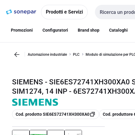
Vai alla
Vai
navigazione
alla
Prodotti e Servizi
Cerca input
pagina
Promozioni
Configuratori
Brand shop
Cataloghi
Automazione industriale
PLC
Modulo di simulazione per PL
SIEMENS - SIE6ES72741XH300XA0 
SIM1274, 14 INP - 6ES72741XH300
copia
copia
Cod. prodotto SIE6ES72741XH300XA0
Cod. produttor