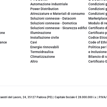
Automazione industriale
Condizioni g
Power Distribution
Condizioni g
Attrezzature e Materiali di consumo
Condizioni g
Soluzioni connesse - Datacom
Marketplac
Soluzioni connesse - Domotica
Modulo di r
Soluzioni connesse - Sicurezza edifici
Certificato d
ione
Illuminazione
Certificato p
Installazione civile
Codice Etic
iance
Cavi
Code of Ethi
Energie rinnovabili
Politica per 
Termoidraulica
e Inclusione
Climatizzazione
Bilancio di s
Altro
Certificato 
 Maestri del Lavoro, 24, 35127 Padova (PD) | Capitale Sociale € 28.000.000 i.v. | P