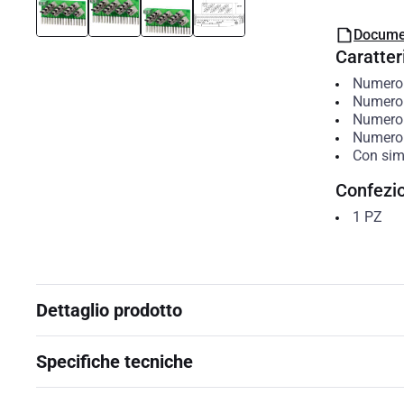
Docume
Caratteri
Numero d
Numero d
Numero 
Numero 
Con sim
Confezi
1
PZ
Dettaglio prodotto
Specifiche tecniche