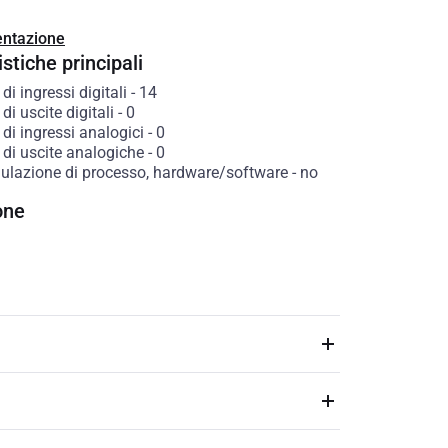
ntazione
stiche principali
i ingressi digitali
-
14
i uscite digitali
-
0
di ingressi analogici
-
0
di uscite analogiche
-
0
ulazione di processo, hardware/software
-
no
one