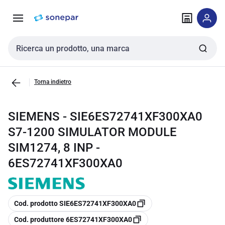
Vai alla
Vai
navigazione
alla
pagina
Cerca input
Torna indietro
SIEMENS - SIE6ES72741XF300XA0
S7-1200 SIMULATOR MODULE
SIM1274, 8 INP -
6ES72741XF300XA0
copia
Cod. prodotto SIE6ES72741XF300XA0
copia
Cod. produttore 6ES72741XF300XA0