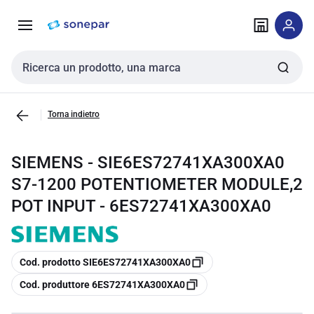
Vai alla
Vai
navigazione
alla
pagina
Cerca input
Torna indietro
SIEMENS - SIE6ES72741XA300XA0
S7-1200 POTENTIOMETER MODULE,2
POT INPUT - 6ES72741XA300XA0
copia
Cod. prodotto SIE6ES72741XA300XA0
copia
Cod. produttore 6ES72741XA300XA0