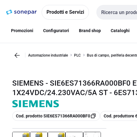
Vai alla
Vai
navigazione
alla
Prodotti e Servizi
Cerca input
pagina
Promozioni
Configuratori
Brand shop
Cataloghi
Automazione industriale
PLC
Bus di campo, periferia decentr
SIEMENS - SIE6ES71366RA000BF0 ET
1X24VDC/24.230VAC/5A ST - 6ES7
copia
copia
Cod. prodotto SIE6ES71366RA000BF0
Cod. produttor