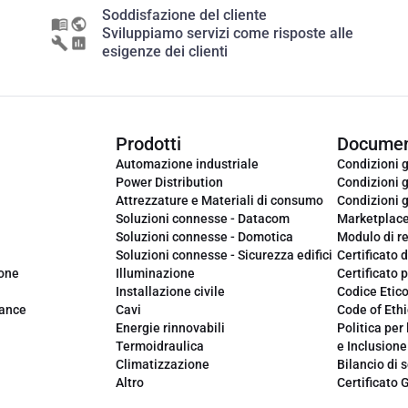
Soddisfazione del cliente
Sviluppiamo servizi come risposte alle
esigenze dei clienti
Prodotti
Documen
Automazione industriale
Condizioni g
Power Distribution
Condizioni g
Attrezzature e Materiali di consumo
Condizioni g
Soluzioni connesse - Datacom
Marketplac
Soluzioni connesse - Domotica
Modulo di r
Soluzioni connesse - Sicurezza edifici
Certificato d
ione
Illuminazione
Certificato p
Installazione civile
Codice Etic
iance
Cavi
Code of Ethi
Energie rinnovabili
Politica per 
Termoidraulica
e Inclusione
Climatizzazione
Bilancio di s
Altro
Certificato 