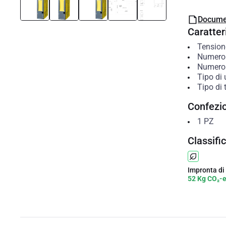
Docume
Caratteri
Tension
Numero d
Numero d
Tipo di 
Tipo di 
Confezi
1
PZ
Classifi
Impronta di
52 Kg CO₂-