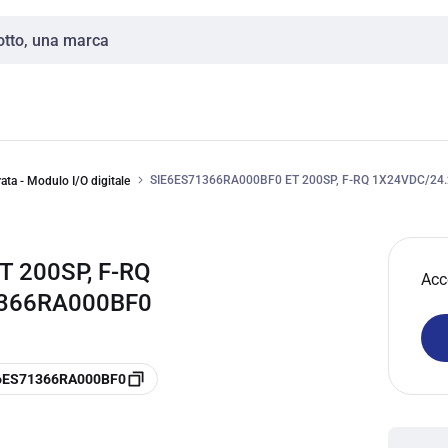
SIE6ES71366RA000BF0 ET 200SP, F-RQ 1X24VDC/24
ata - Modulo I/O digitale
 200SP, F-RQ
Acc
1366RA000BF0
e 6ES71366RA000BF0