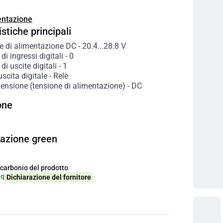
ntazione
stiche principali
e di alimentazione DC
-
20.4...28.8
V
i ingressi digitali
-
0
i uscite digitali
-
1
uscita digitale
-
Relè
tensione (tensione di alimentazione)
-
DC
one
cazione green
 carbonio del prodotto
eq
Dichiarazione del fornitore