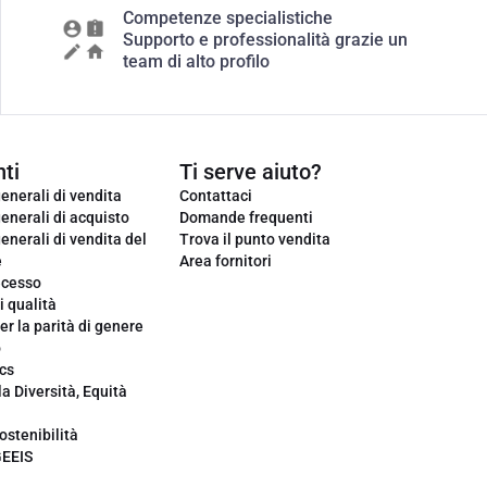
Competenze specialistiche
Supporto e professionalità grazie un
team di alto profilo
ti
Ti serve aiuto?
enerali di vendita
Contattaci
enerali di acquisto
Domande frequenti
enerali di vendita del
Trova il punto vendita
e
Area fornitori
ecesso
i qualità
er la parità di genere
o
cs
la Diversità, Equità
ostenibilità
GEEIS